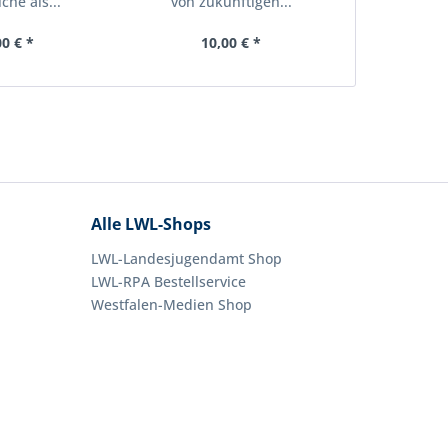
che als...
von zukünftigen...
Bereitsch
00 € *
10,00 € *
10
Alle LWL-Shops
LWL-Landesjugendamt Shop
LWL-RPA Bestellservice
Westfalen-Medien Shop