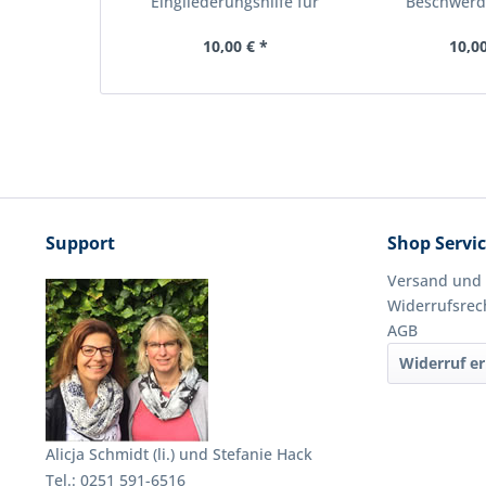
Eingliederungshilfe für
Beschwerd
Kinder...
10,00 € *
10,00
Support
Shop Servi
Versand und
Widerrufsrec
AGB
Widerruf er
Alicja Schmidt (li.) und Stefanie Hack
Tel.: 0251 591-6516